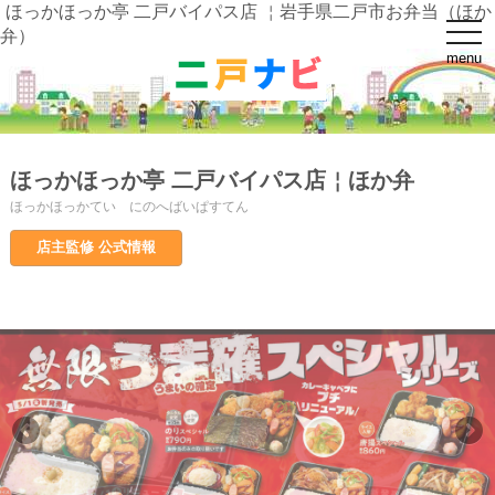
ほっかほっか亭 二戸バイパス店 ￤岩手県二戸市お弁当（ほか
t
弁）
o
menu
g
g
l
e
n
a
v
ほっかほっか亭 二戸バイパス店￤ほか弁
i
g
ほっかほっかてい にのへばいぱすてん
a
t
i
店主監修 公式情報
o
n