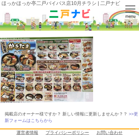
ほっかほっか亭二戸バイパス店10月チラシ | 二戸ナビ
t
o
menu
g
g
l
e
n
a
v
i
g
a
t
i
o
n
掲載店のオーナー様ですか？ 新しい情報に更新しませんか？？
>>更
新フォームはこちらから
運営者情報
プライバシーポリシー
お問い合わせ