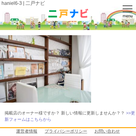
haniel6-3 | 二戸ナビ
t
o
menu
g
g
l
e
n
a
v
i
g
a
t
i
o
n
掲載店のオーナー様ですか？ 新しい情報に更新しませんか？？
>>更
新フォームはこちらから
運営者情報
プライバシーポリシー
お問い合わせ