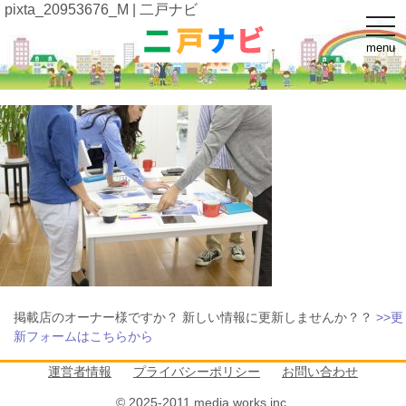
pixta_20953676_M | 二戸ナビ
t
o
menu
g
g
l
e
n
a
v
i
g
a
t
i
o
n
掲載店のオーナー様ですか？ 新しい情報に更新しませんか？？
>>更
新フォームはこちらから
運営者情報
プライバシーポリシー
お問い合わせ
© 2025-2011 media works inc.