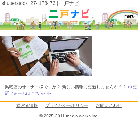
shutterstock_274173473 | 二戸ナビ
t
o
menu
g
g
l
e
n
a
v
i
g
a
t
i
o
n
掲載店のオーナー様ですか？ 新しい情報に更新しませんか？？
>>更
新フォームはこちらから
運営者情報
プライバシーポリシー
お問い合わせ
© 2025-2011 media works inc.