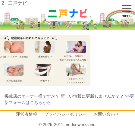
2 | 二戸ナビ
t
o
menu
g
g
l
e
n
a
v
i
g
a
t
i
o
n
掲載店のオーナー様ですか？ 新しい情報に更新しませんか？？
>>更
新フォームはこちらから
運営者情報
プライバシーポリシー
お問い合わせ
© 2025-2011 media works inc.