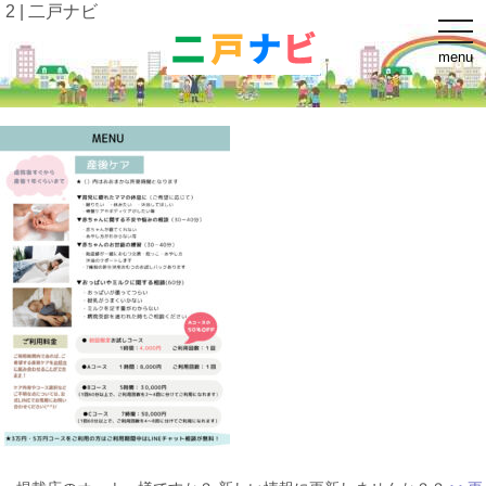
2 | 二戸ナビ
t
o
menu
g
g
l
e
n
a
v
i
g
a
t
i
o
n