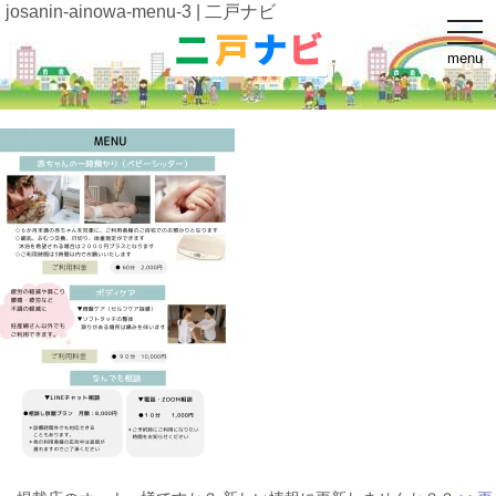
josanin-ainowa-menu-3 | 二戸ナビ
t
o
menu
g
g
l
e
n
a
v
i
g
a
t
i
o
n