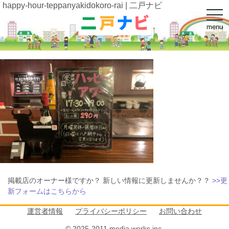
happy-hour-teppanyakidokoro-rai | 二戸ナビ
t
o
menu
g
g
l
e
n
a
v
i
g
a
t
i
o
n
掲載店のオーナー様ですか？ 新しい情報に更新しませんか？？
>>更
新フォームはこちらから
運営者情報
プライバシーポリシー
お問い合わせ
© 2025-2011 media works inc.