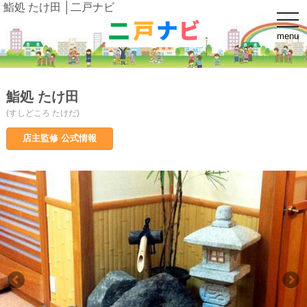
鮨処 たけ田 │二戸ナビ
t
o
menu
g
g
l
e
n
a
鮨処 たけ田
v
i
(すしどころ たけだ)
g
a
店主監修 公式情報
t
i
o
n