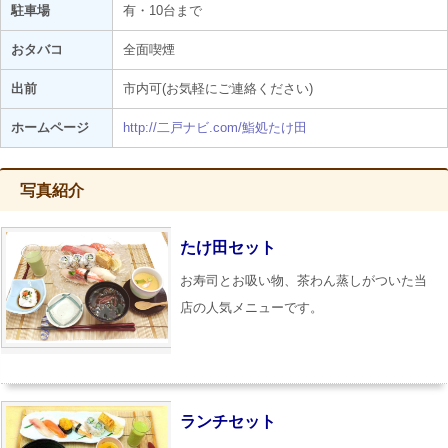
駐車場
有・10台まで
おタバコ
全面喫煙
出前
市内可(お気軽にご連絡ください)
ホームページ
http://二戸ナビ.com/鮨処たけ田
写真紹介
たけ田セット
お寿司とお吸い物、茶わん蒸しがついた当
店の人気メニューです。
ランチセット