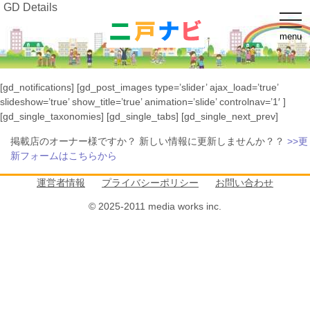
GD Details
t
o
menu
g
g
l
e
n
[gd_notifications] [gd_post_images type=’slider’ ajax_load=’true’
a
v
slideshow=’true’ show_title=’true’ animation=’slide’ controlnav=’1′ ]
i
[gd_single_taxonomies] [gd_single_tabs] [gd_single_next_prev]
g
a
掲載店のオーナー様ですか？ 新しい情報に更新しませんか？？
>>更
t
i
新フォームはこちらから
o
n
運営者情報
プライバシーポリシー
お問い合わせ
© 2025-2011 media works inc.