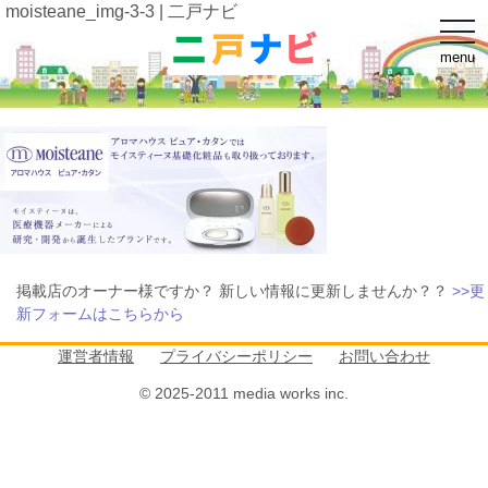
moisteane_img-3-3 | 二戸ナビ
t
o
menu
g
g
l
e
n
a
v
i
g
a
t
i
o
n
掲載店のオーナー様ですか？ 新しい情報に更新しませんか？？
>>更
新フォームはこちらから
運営者情報
プライバシーポリシー
お問い合わせ
© 2025-2011 media works inc.