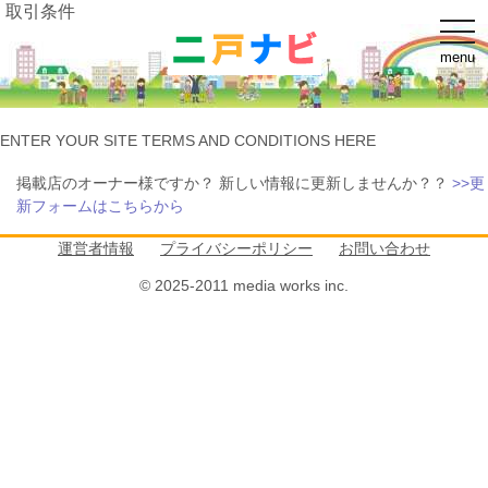
取引条件
t
o
menu
g
g
l
e
n
ENTER YOUR SITE TERMS AND CONDITIONS HERE
a
v
i
掲載店のオーナー様ですか？ 新しい情報に更新しませんか？？
>>更
g
新フォームはこちらから
a
t
i
運営者情報
プライバシーポリシー
お問い合わせ
o
n
© 2025-2011 media works inc.