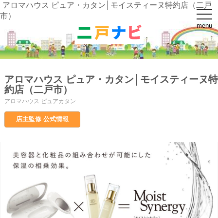
アロマハウス ピュア・カタン│モイスティーヌ特約店（二戸
t
市）
o
menu
g
g
l
e
n
a
v
アロマハウス ピュア・カタン│モイスティーヌ特
i
g
約店（二戸市）
a
t
アロマハウス ピュアカタン
i
o
店主監修 公式情報
n