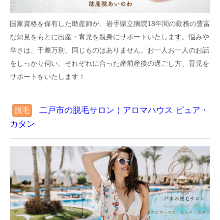
美容カイロひみこのブログ
国家資格を保有した助産師が、岩手県立病院18年間の勤務の豊富
６月の予定
な知見をもとに出産・育児を親身にサポートいたします。悩みや
(2026/6/1)
辛さは、千差万別、同じものはありません。お一人お一人のお話
をしっかり伺い、それぞれに合った産前産後の過ごし方、育児を
美容カイロひみこのブログ
サポートをいたします！
５月の予定
(2026/4/29)
二戸市の脱毛サロン￤アロマハウス ピュア・
脱毛
カタン
美容カイロひみこのブログ
４月の予定
(2026/3/30)
美容カイロひみこのブログ
３月の予定
(2026/3/2)