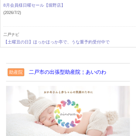
8月会員様日曜セール【堀野店】
(2026/7/2)
二戸ナビ
【土曜丑の日】ほっかほっか亭で、うな重予約受付中で
す！
(2026/7/1)
二戸ナビ
二戸市の出張型助産院￤あいのわ
助産院
便利なモバイルオーダー会員募集中です！-ほっかほっか
亭二戸バイパス店
(2026/7/1)
美容カイロひみこのブログ
７月の予定
(2026/6/30)