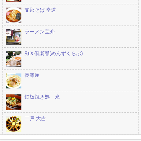
支那そば 幸道
ラーメン宝介
麺's 倶楽部(めんずくらぶ)
長瀬屋
鉄板焼き処 來
二戸 大吉