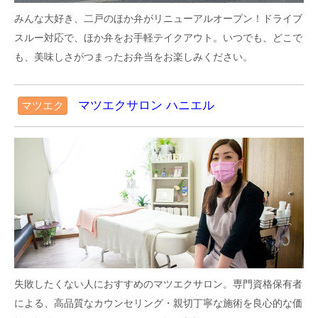
１２月の予定
みんな大好き、二戸のほか弁がリニューアルオープン！ドライブ
(2025/11/30)
スルー対応で、ほか弁をお手軽テイクアウト。いつでも、どこで
も、美味しさがつまったお弁当をお楽しみください。
二戸ナビ
しみ抜き例
マツエクサロン ハニエル
マツエク
(2025/8/8)
二戸ナビ
※閉店時間変更＆店舗休みのお知らせ
(2024/12/29)
アロマハウスピュアカタン
ビフォーアフター(✪‿✪)ノ
(2024/4/19)
失敗したくない人におすすめのマツエクサロン。専門資格保有者
による、高品質なカウンセリング・親切丁寧な施術を良心的な価