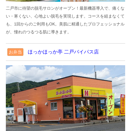
二戸市に待望の脱毛サロンがオープン！最新機器導入で、痛くな
い・寒くない、心地よい脱毛を実現します。コースを組まなくて
美容カイロひみこのブログ
も、1回からのご利用もOK。美肌に精通したプロフェッショナル
２月月の予定
が、憧れのつるつる肌に導きます。
(2026/2/1)
ほっかほっか亭 二戸バイパス店
お弁当
美容カイロひみこのブログ
２０２６年あけましておめでとうございます
(2026/1/4)
美容カイロひみこのブログ
２０２５年もありがとうございました！
(2025/12/25)
美容カイロひみこのブログ