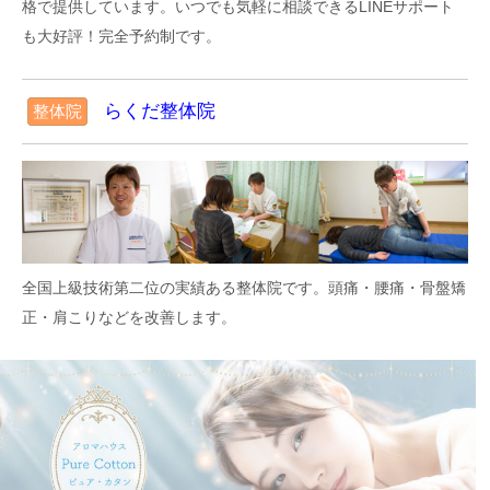
格で提供しています。いつでも気軽に相談できるLINEサポート
アロマハウスピュアカタン
も大好評！完全予約制です。
キレイにダイエットするなら(*´罒`*)ﾆﾋﾋ♡
(2024/2/26)
らくだ整体院
整体院
アロマハウスピュアカタン
これからもチャレンジ٩(*>▽
(2024/2/23)
二戸ナビ
全国上級技術第二位の実績ある整体院です。頭痛・腰痛・骨盤矯
＊一戸店(米吉) 店舗紹介＊
正・肩こりなどを改善します。
(2024/1/18)