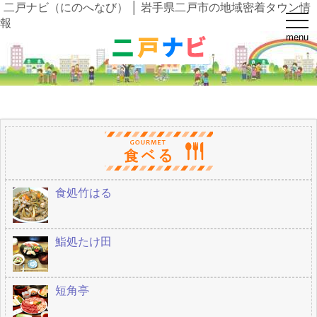
二戸ナビ（にのへなび） │ 岩手県二戸市の地域密着タウン情
t
報
o
menu
g
g
l
e
n
a
v
i
g
a
t
i
o
n
食処竹はる
鮨処たけ田
短角亭